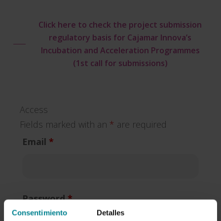
Click here to check the project submission
regulatory basis for Cajamar Innova’s
Incubation and Acceleration Programmes
(1st call for submissions)
Access
Fields marked with an
*
are required
Email
*
Password
*
Consentimiento
Detalles