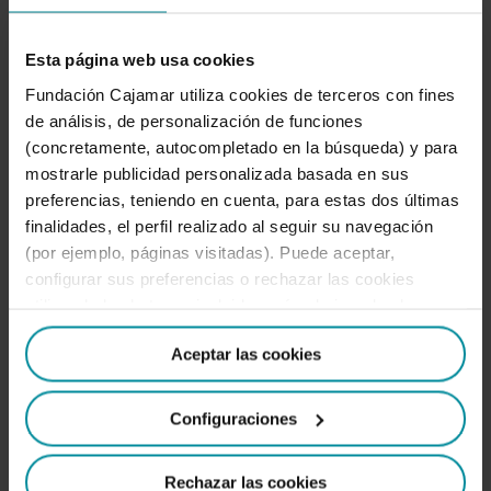
Esta página web usa cookies
Fundación Cajamar utiliza cookies de terceros con fines
de análisis, de personalización de funciones
(concretamente, autocompletado en la búsqueda) y para
mostrarle publicidad personalizada basada en sus
preferencias, teniendo en cuenta, para estas dos últimas
finalidades, el perfil realizado al seguir su navegación
(por ejemplo, páginas visitadas). Puede aceptar,
User registration
configurar sus preferencias o rechazar las cookies
Fields marked with an
*
are required
utilizando los botones incluidos más abajo o desde
First Name
*
“Detalles”. También puede obtener más información, así
Aceptar las cookies
como cambiar el consentimiento en cualquier momento
desde nuestra
Política de Cookies
.
Configuraciones
Surname(s)
Rechazar las cookies