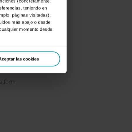
funciones (concretamente,
eferencias, teniendo en
emplo, páginas visitadas).
cluidos más abajo o desde
 cualquier momento desde
Aceptar las cookies
latform.