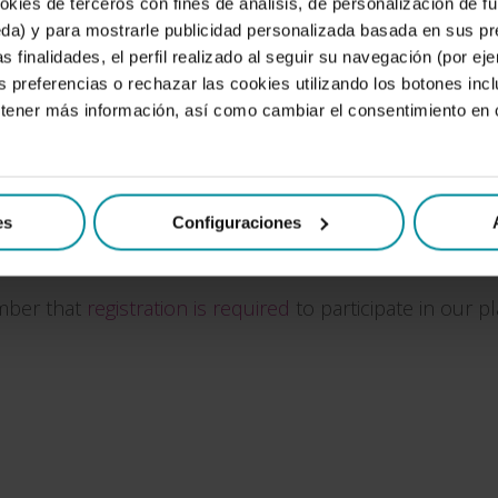
okies de terceros con fines de análisis, de personalización de 
a) y para mostrarle publicidad personalizada basada en sus pr
s finalidades, el perfil realizado al seguir su navegación (por ej
s preferencias o rechazar las cookies utilizando los botones in
btener más información, así como cambiar el consentimiento en
Terms and conditions
.
es
Configuraciones
ber that
registration is required
to participate in our p