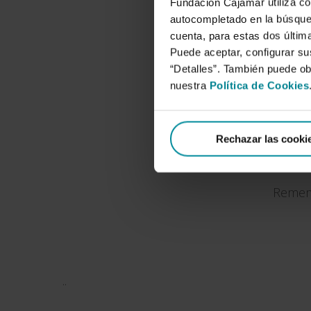
Fundación Cajamar utiliza co
autocompletado en la búsqued
cuenta, para estas dos última
Puede aceptar, configurar su
“Detalles”. También puede o
nuestra
Política de Cookies
Rechazar las cooki
Remem
..