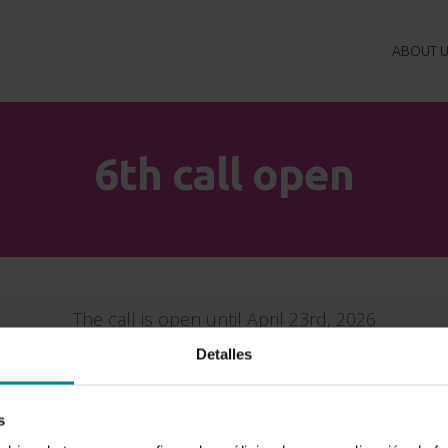
ABOUT U
6th call open
The call is open until April 23rd, 2026
Detalles
s
Apply now!