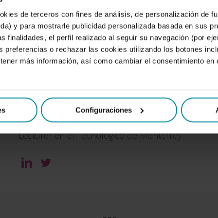
Gráfico (La Massana) y Postgrado en Marketing Digi
okies de terceros con fines de análisis, de personalización de 
Más de 10 años de experiencia como consultora e
a) y para mostrarle publicidad personalizada basada en sus pr
para Pymes.
s finalidades, el perfil realizado al seguir su navegación (por ej
Con una amplia experiencia en departamentos d
s preferencias o rechazar las cookies utilizando los botones in
industrial y medios de comunicación como RTVE.
btener más información, así como cambiar el consentimiento en
.
Docente en el Máster en Dirección de Eventos en CE
Business de LCI.
Mentora en Transformación Digital para empresas d
es
Configuraciones
Creadora del programa de formación The Trust M
Lecturer en el Tecnológico de Monterrey.