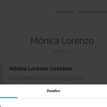
NOSOTROS
NUESTRAS STARTU
Mónica Lorenzo
Mentora
Mónica Lorenzo González
Founder The Trust Marketing Method
Detalles
Experiencia
Licenciada en Publicidad y Relaciones Públicas, (
s