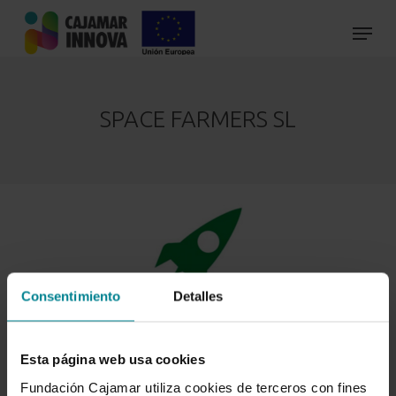
Skip
to
main
content
SPACE FARMERS SL
Consentimiento
Detalles
Esta página web usa cookies
Nombre del proyecto:
Space Farmers C02NET
Fundación Cajamar utiliza cookies de terceros con fines