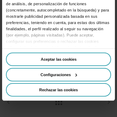
de análisis, de personalización de funciones
(concretamente, autocompletado en la búsqueda) y para
Captura de CO2 a gran escala mediante la
mostrarle publicidad personalizada basada en sus
producción de microalgas y cianobacterias.
preferencias, teniendo en cuenta, para estas dos últimas
finalidades, el perfil realizado al seguir su navegación
Información de contacto:
(por ejemplo, páginas visitadas). Puede aceptar,
configurar sus preferencias o rechazar las cookies
utilizando los botones incluidos más abajo o desde
T:
+34 639601176
“Detalles”. También puede obtener más información, así
Aceptar las cookies
como cambiar el consentimiento en cualquier momento
desde nuestra
Política de Cookies
.
Ver más
Configuraciones
Rechazar las cookies