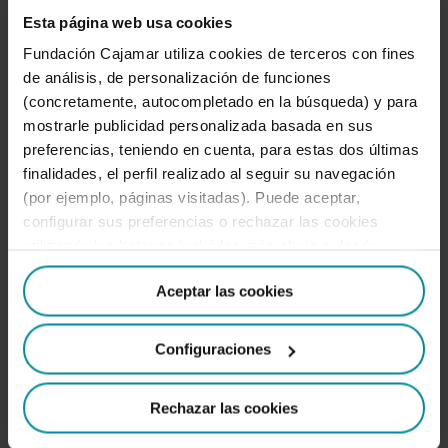
innovador para la detección directa de agentes
Esta página web usa cookies
antiicrustantes en agua, que permite reducir el
Fundación Cajamar utiliza cookies de terceros con fines
de análisis, de personalización de funciones
consumo de recursos y los costes de
(concretamente, autocompletado en la búsqueda) y para
explotación de las plantas de tratamiento de
mostrarle publicidad personalizada basada en sus
agua.
preferencias, teniendo en cuenta, para estas dos últimas
finalidades, el perfil realizado al seguir su navegación
(por ejemplo, páginas visitadas). Puede aceptar,
Información de contacto:
configurar sus preferencias o rechazar las cookies
utilizando los botones incluidos más abajo o desde
T:
+34 950 629 834
“Detalles”. También puede obtener más información, así
Aceptar las cookies
como cambiar el consentimiento en cualquier momento
E:
contacto@kleinscale.com
desde nuestra
Política de Cookies
.
Configuraciones
Ver más
Rechazar las cookies