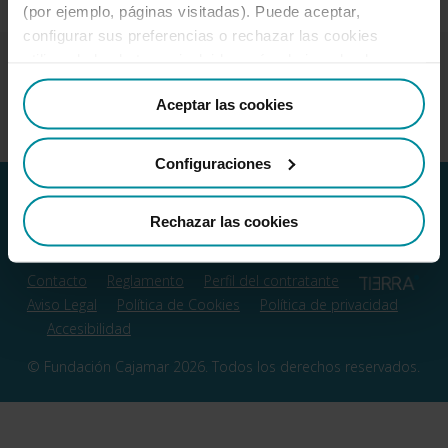
(por ejemplo, páginas visitadas). Puede aceptar,
configurar sus preferencias o rechazar las cookies
utilizando los botones incluidos más abajo o desde
“Detalles”. También puede obtener más información, así
Aceptar las cookies
como cambiar el consentimiento en cualquier momento
desde nuestra
Política de Cookies
.
Configuraciones
Rechazar las cookies
Contacto
Reglamento
Perfil del contratante
Aviso Legal
Política de Cookies
Política de privacidad
Accesibilidad
© Fundación Cajamar 2026. Todos los derechos reservados.