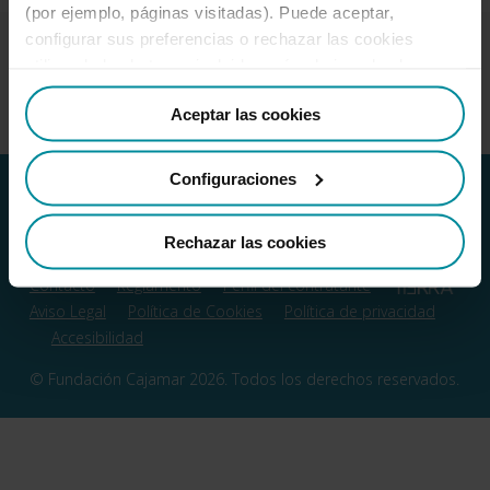
(por ejemplo, páginas visitadas). Puede aceptar,
configurar sus preferencias o rechazar las cookies
utilizando los botones incluidos más abajo o desde
“Detalles”. También puede obtener más información, así
Aceptar las cookies
como cambiar el consentimiento en cualquier momento
desde nuestra
Política de Cookies
.
Configuraciones
Rechazar las cookies
Contacto
Reglamento
Perfil del contratante
Aviso Legal
Política de Cookies
Política de privacidad
Accesibilidad
© Fundación Cajamar 2026. Todos los derechos reservados.