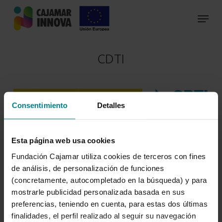
Skip
to
main
content
CDTI
Consentimiento
Detalles
Esta página web usa cookies
CDTI: Impulsando
Fundación Cajamar utiliza cookies de terceros con fines
innovación
,
transferencia
y
emprendimiento.
de análisis, de personalización de funciones
(concretamente, autocompletado en la búsqueda) y para
mostrarle publicidad personalizada basada en sus
Ver más
preferencias, teniendo en cuenta, para estas dos últimas
finalidades, el perfil realizado al seguir su navegación