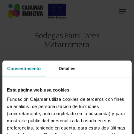
Skip
to
main
content
Bodegas Familiares
Matarromera
Consentimiento
Detalles
Esta página web usa cookies
Fundación Cajamar utiliza cookies de terceros con fines
de análisis, de personalización de funciones
(concretamente, autocompletado en la búsqueda) y para
Bodegas Matarromera: Excelencia, Distinción y
mostrarle publicidad personalizada basada en sus
Elegancia.
preferencias, teniendo en cuenta, para estas dos últimas