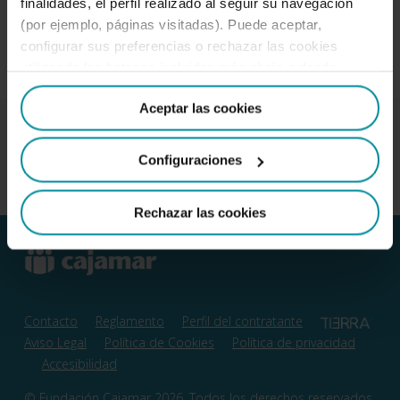
finalidades, el perfil realizado al seguir su navegación
(por ejemplo, páginas visitadas). Puede aceptar,
Ver más
configurar sus preferencias o rechazar las cookies
utilizando los botones incluidos más abajo o desde
“Detalles”. También puede obtener más información, así
Aceptar las cookies
como cambiar el consentimiento en cualquier momento
desde nuestra
Política de Cookies
.
Configuraciones
Rechazar las cookies
Contacto
Reglamento
Perfil del contratante
Aviso Legal
Política de Cookies
Política de privacidad
Accesibilidad
© Fundación Cajamar 2026. Todos los derechos reservados.