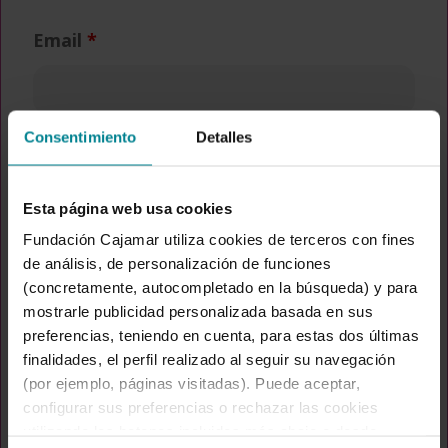
Email
*
Consentimiento
Detalles
Profesión
*
Esta página web usa cookies
Fundación Cajamar utiliza cookies de terceros con fines
de análisis, de personalización de funciones
Empresa
*
(concretamente, autocompletado en la búsqueda) y para
mostrarle publicidad personalizada basada en sus
preferencias, teniendo en cuenta, para estas dos últimas
finalidades, el perfil realizado al seguir su navegación
CIF Empresa
(por ejemplo, páginas visitadas). Puede aceptar,
configurar sus preferencias o rechazar las cookies
utilizando los botones incluidos más abajo o desde