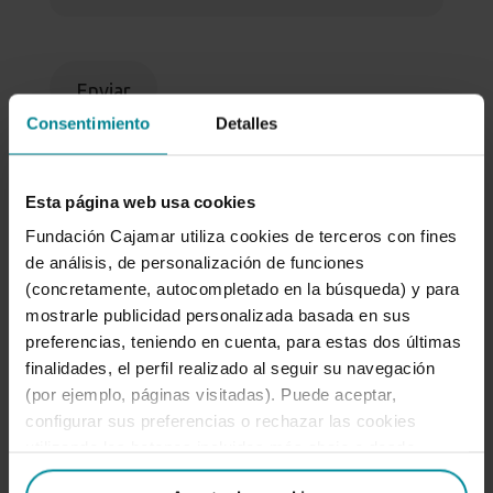
Consentimiento
Detalles
Esta página web usa cookies
Fundación Cajamar utiliza cookies de terceros con fines
Registro de usuario (si no te has registrado,
de análisis, de personalización de funciones
hazlo aquí)
(concretamente, autocompletado en la búsqueda) y para
Los campos marcados con
*
son
mostrarle publicidad personalizada basada en sus
preferencias, teniendo en cuenta, para estas dos últimas
obligatorios
finalidades, el perfil realizado al seguir su navegación
Nombre
*
(por ejemplo, páginas visitadas). Puede aceptar,
configurar sus preferencias o rechazar las cookies
utilizando los botones incluidos más abajo o desde
“Detalles”. También puede obtener más información, así